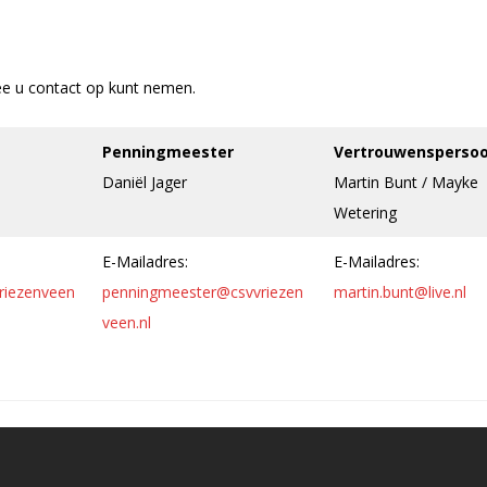
ee u contact op kunt nemen.
Penningmeester
Vertrouwensperso
Daniël Jager
Martin Bunt / Mayke
Wetering
E-Mailadres:
E-Mailadres:
riezenveen
penningmeester@csvvriezen
martin.bunt@live.nl
veen.nl