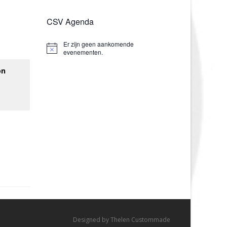
CSV Agenda
Er zijn geen aankomende
Bericht
evenementen.
on
Designed by
Thelen Custommade